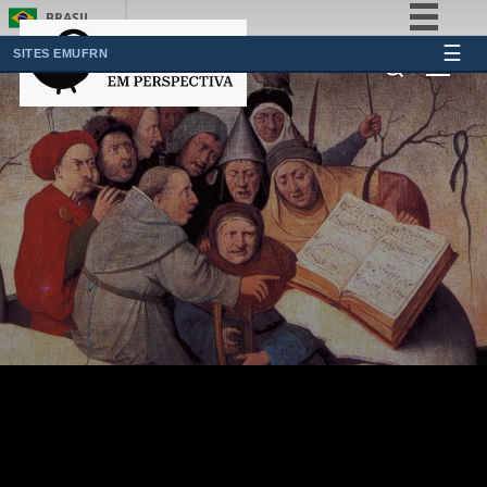
BRASIL
☰
Simplifique!
SITES EMUFRN
Comunica BR
Participe
Acesso à informação
Legislação
Canais